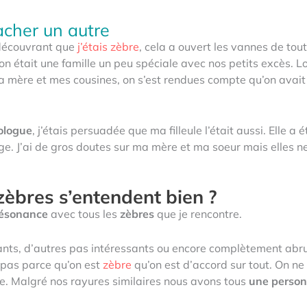
acher un autre
n découvrant que
j’étais zèbre
, cela a ouvert les vannes de tout
’on était une famille un peu spéciale avec nos petits excès. Lo
ma mère et mes cousines, on s’est rendues compte qu’on avai
ologue
, j’étais persuadée que ma filleule l’était aussi. Elle a
e. J’ai de gros doutes sur ma mère et ma soeur mais elles n
zèbres s’entendent bien ?
ésonance
avec tous les
zèbres
que je rencontre.
nts, d’autres pas intéressants ou encore complètement abr
t pas parce qu’on est
zèbre
qu’on est d’accord sur tout. On n
e. Malgré nos rayures similaires nous avons tous
une personn