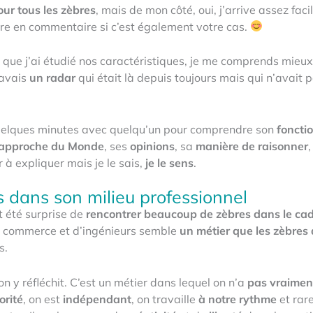
our tous les zèbres
, mais de mon côté, oui, j’arrive assez fac
ire en commentaire si c’est également votre cas.
t que j’ai étudié nos caractéristiques, je me comprends mieu
’avais
un radar
qui était là depuis toujours mais qui n’avait 
e quelques minutes avec quelqu’un pour comprendre son
foncti
approche du Monde
, ses
opinions
, sa
manière de raisonner
ur à expliquer mais je le sais,
je le sens
.
es dans son milieu professionnel
t été surprise de
rencontrer beaucoup de zèbres dans le cad
e commerce et d’ingénieurs semble
un métier que les zèbres 
s.
 y réfléchit. C’est un métier dans lequel on n’a
pas vraimen
orité
, on est
indépendant
, on travaille
à notre rythme
et rar