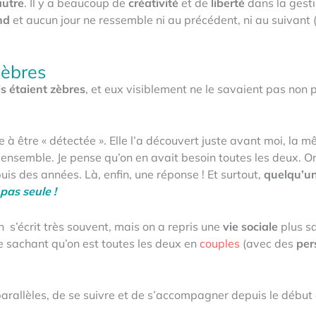
autre
. Il y a beaucoup de
créativité
et de
liberté
dans la gest
nd
et aucun jour ne ressemble ni au précédent, ni au suivant 
zèbres
s étaient zèbres
, et eux visiblement ne le savaient pas non pl
e à être « détectée ». Elle l’a découvert juste avant moi, la
semble. Je pense qu’on en avait besoin toutes les deux. On
s des années. Là, enfin, une réponse ! Et surtout,
quelqu’un
 pas seule !
n s’écrit très souvent, mais on a repris une
vie sociale
plus sa
 sachant qu’on est toutes les deux en
couples
(avec des
per
 parallèles, de se suivre et de s’accompagner depuis le débu