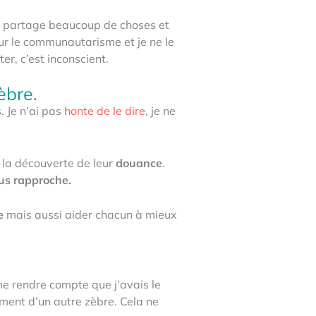
je partage beaucoup de choses et
ur le communautarisme et je ne le
er, c’est inconscient.
èbre.
. Je n’ai pas
honte de le dire
, je ne
 la découverte de leur
douance
.
us rapproche.
e
mais aussi aider chacun à mieux
e rendre compte que j’avais le
ement d’un autre zèbre.
Cela ne