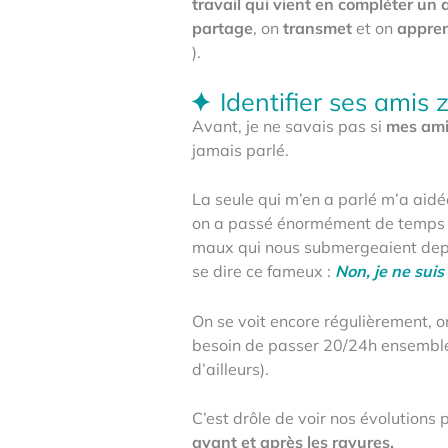
travail qui vient en compléter un 
partage
, on
transmet
et on
appre
).
Identifier ses amis 
Avant, je ne savais pas si
mes ami
jamais parlé.
La seule qui m’en a parlé m’a aidé
on a passé énormément de temps en
maux qui nous submergeaient depui
se dire ce fameux :
Non, je ne suis
On se voit encore régulièrement, o
besoin de passer 20/24h ensemble
d’ailleurs).
C’est drôle de voir nos évolutions
avant et après les rayures.