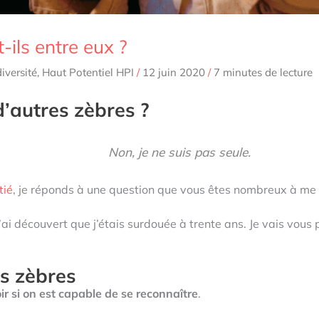
t-ils entre eux ?
iversité
,
Haut Potentiel HPI
/
12 juin 2020
/
7 minutes de lecture
 d’autres zè
bres ?
N
on, je ne suis pas seule.
tié
, je réponds à une question que vous êtes nombreux à me
 j’ai découvert que j’étais surdouée à trente ans. Je vais vous
s zèbres
voir si on est capable de se reconnaître
.