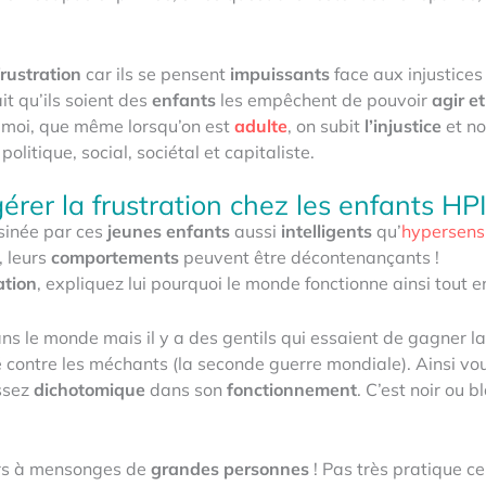
frustration
car ils se pensent
impuissants
face aux injustices
ait qu’ils soient des
enfants
les empêchent de pouvoir
agir et
moi, que même lorsqu’on est
adulte
, on subit
l’injustice
et no
olitique, social, sociétal et capitaliste.
érer la frustration chez les enfants HPI
née par ces
jeunes enfants
aussi
intelligents
qu’
hypersens
, leurs
comportements
peuvent être décontenançants !
ation
, expliquez lui pourquoi le monde fonctionne ainsi tout 
dans le monde mais il y a des gentils qui essaient de gagner 
 contre les méchants (la seconde guerre mondiale). Ainsi vous
ssez
dichotomique
dans son
fonctionnement
. C’est noir ou 
rs à mensonges de
grandes personnes
! Pas très pratique c