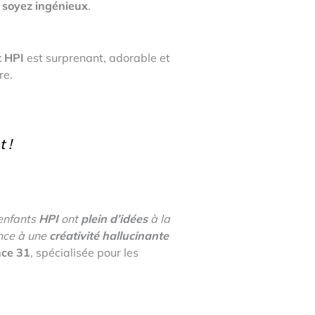
,
soyez ingénieux
.
t HPI
est surprenant, adorable et
re.
t
!
 enfants
HPI
ont
plein d’idées
à la
ance à une
créativité hallucinante
nce 31
, spécialisée pour les