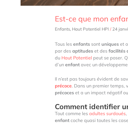
Est-ce que mon enfan
Enfants
,
Haut Potentiel HPI
/
24 janv
Tous les
enfants
sont
uniques
et 
par des
aptitudes
et des
facilités
du
Haut Potentiel
peut se poser. Q
d’un
enfant
avec un développement
Il n’est pas toujours évident de sav
précoce
. Dans un premier temps, v
précoces
et a un impact négatif ou
Comment identifier u
Tout comme les
adultes surdoués
,
enfant
coche quasi toutes les cas