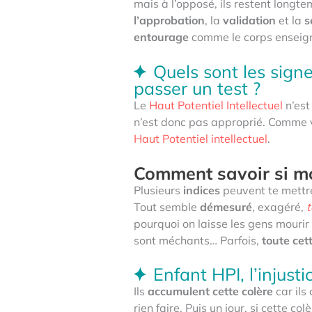
mais à l’opposé, ils restent longt
l’approbation
, la
validation
et la
s
entourage
comme le corps enseig
Quels sont les sign
passer un test ?
Le
Haut Potentiel Intellectuel
n’est
n’est donc pas approprié. Comme
Haut Potentiel intellectuel
.
Comment savoir si mo
Plusieurs
indices
peuvent te mettre
Tout semble
démesuré
, exagéré,
pourquoi on laisse les gens mourir 
sont méchants… Parfois,
toute cett
Enfant HPI, l’injusti
Ils
accumulent cette colère
car ils
rien faire. Puis un jour, si cette c