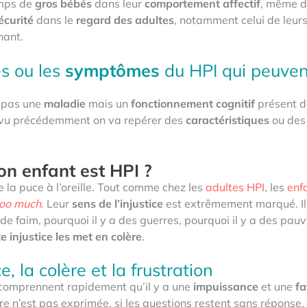
emps de
gros bébés
dans leur
comportement affectif
, même 
écurité
dans le
regard des adultes
, notamment celui de leur
nant.
es ou les
symptômes
du HPI qui peuvent
 pas une
maladie
mais un
fonctionnement cognitif
présent d
 vu précédemment on va repérer des
caractéristiques
ou de
n enfant est HPI ?
 la puce à l’oreille. Tout comme chez les
adultes HPI
, les
enf
too much
. Leur
sens de l’injustice
est extrêmement marqué. Il
de faim, pourquoi il y a des guerres, pourquoi il y a des pauv
e injustice les met en colère
.
ce, la colère et la frustration
 comprennent rapidement qu’il y a une
impuissance
et une
fa
olère n’est pas exprimée, si les questions restent sans réponse, 