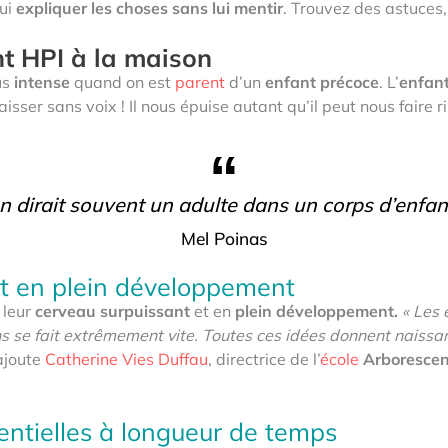
ui
expliquer les choses sans lui mentir
. Trouvez des astuces
nt HPI à la maison
us
intense
quand on est
parent
d’un
enfant précoce
. L’
enfan
isser sans voix ! Il nous épuise autant qu’il peut nous faire ri
n dirait souvent un adulte dans un corps
d’enfan
Mel Poinas
t en plein développement
 leur
cerveau surpuissant
et en
plein développement.
« Les
iens se fait extrêmement vite. Toutes ces idées donnent naiss
joute
Catherine Vies Duffau
, directrice de l’
école
Arboresce
entielles à longueur de temps