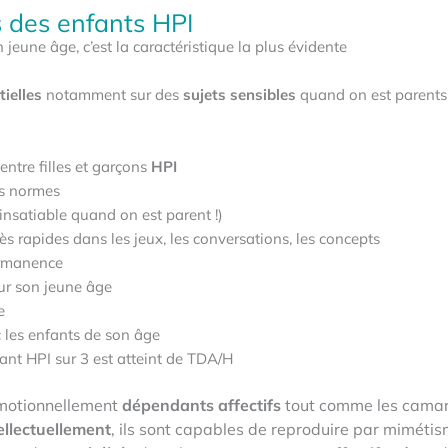
s des enfants HPI
jeune âge, c’est la caractéristique la plus évidente
tielles
notamment sur des
sujets sensibles
quand on est parents : 
entre filles et garçons
HPI
es normes
insatiable quand on est parent !)
ès rapides dans les jeux, les conversations, les concepts
permanence
ur son jeune âge
e
 les enfants de son âge
fant HPI sur 3 est atteint de TDA/H
motionnellement
dépendants affectifs
tout comme les camar
ellectuellement
, ils sont capables de reproduire par miméti