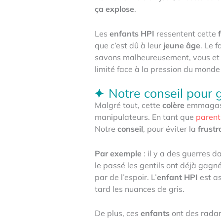
ça explose
.
Les
enfants HPI
ressentent cette
que c’est dû à leur
jeune âge
. Le f
savons malheureusement, vous et 
limité face à la pression du monde p
Notre conseil pour g
Malgré tout, cette
colère
emmagasi
manipulateurs. En tant que
parent
Notre
conseil
, pour éviter la
frustr
Par exemple
: il y a des guerres 
le passé les gentils ont déjà gagné
par de l’espoir. L’
enfant HPI
est a
tard les nuances de gris.
De plus, ces
enfants
ont des rada