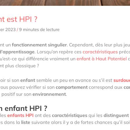
t est HPI ?
ier 2023
/
9 minutes de lecture
ont un
fonctionnement singulier
. Cependant, dès leur plus j
 d’apprentissage
. Lorsqu’on repère ces
caractéristiques
préc
u’est-ce qui différencie vraiment un
enfant à Haut Potentiel
 plus classique ?
oir si son
enfant
semble un peu en avance ou s’il est
surdou
ous pouvez vérifier si son
comportement
correspond aux
ca
 positif sur son
environnement
.
n enfant HPI ?
 les
enfants HPI
ont des
caractéristiques
qui les
distinguent
es dans la
liste
suivante alors il y a de fortes chances qu’il so