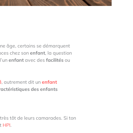
eune âge, certains se démarquent
oces chez son
enfant
, la question
d’un
enfant
avec des
facilités
ou
é
, autrement dit un
enfant
ractéristiques des enfants
très tôt de leurs camarades. Si ton
it
HPI
.