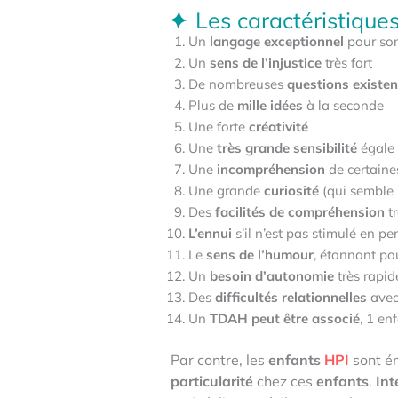
Les caractéristique
Un
langage exceptionnel
pour son 
Un
sens de l’injustice
très fort
De nombreuses
questions existen
Plus de
mille idées
à la seconde
Une forte
créativité
Une
très grande sensibilité
égale 
Une
incompréhension
de certain
Une grande
curiosité
(qui semble 
Des
facilités de compréhension
tr
L’ennui
s’il n’est pas stimulé en 
Le
sens de l’humour
, étonnant po
Un
besoin d’autonomie
très rapid
Des
difficultés relationnelles
avec
Un
TDAH peut être associé
, 1 en
Par contre, les
enfants
HPI
sont é
particularité
chez ces
enfants
.
Int