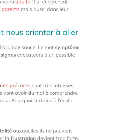
devenu
adulte
! Ils recherchent
s
parents
mais aussi dans leur
 nous orienter à aller
ès la naissance. Le mot
symptôme
s
signes
évocateurs d’un possible
ants précoces
sont très
intenses
.
s vont avoir du mal à comprendre
res… Pourquoi certains à l’école
talité
auxquelles ils ne peuvent
si la
frustration
devient trop forte,