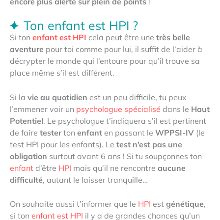
encore plus alerte sur plein de points
!
Ton enfant est HPI ?
Si ton
enfant est HPI
cela peut être une
très belle
aventure
pour toi comme pour lui, il suffit de l’aider à
décrypter le monde qui l’entoure pour qu’il trouve sa
place même s’il est différent.
Si la
vie au quotidien
est un peu difficile, tu peux
l’emmener voir un
psychologue spécialisé
dans le
Haut
Potentiel
. Le psychologue t’indiquera s’il est pertinent
de faire
tester
ton
enfant
en passant le
WPPSI-IV
(le
test HPI pour les enfants). Le
test n’est pas une
obligation
surtout avant 6 ans ! Si tu soupçonnes ton
enfant
d’être
HPI
mais qu’il ne rencontre
aucune
difficulté
, autant le laisser tranquille…
On souhaite aussi t’informer que le
HPI
est
génétique
,
si ton
enfant est HPI
il y a de grandes chances qu’un