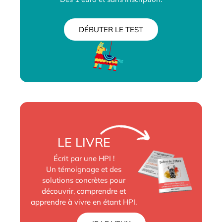
DÉBUTER LE TEST
LE LIVRE
Écrit par une HPI !
Un témoignage et des
solutions concrètes pour
découvrir, comprendre et
apprendre à vivre en étant HPI.