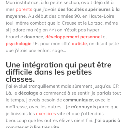
Mon institutrice, à la petite section, avait déjà dit à
mes
parents
que j’avais
des facultés supérieures à la
moyenne
. Au début des années 90, en Haute-Loire
(oui, même combat que la Creuse et le Larzac, même
si j’adore ma région ^^) on n’était pas hyper
branché
douance
,
développement personnel
et
psychologie
! Et pour mon côté
autiste
, on disait juste
que j’étais une enfant sage…
Une intégration qui peut être
difficile dans les petites
classes.
J’ai évolué tranquillement mais sûrement jusqu’au CP.
Là, le
décalage
a commencé à se sentir, je parlais tout
le temps, j’avais besoin de
communiquer
, avec la
maîtresse, avec les autres…
Je m’ennuyais
parce que
je finissais les
exercices
vite et que j’attendais
beaucoup que les autres élèves aient fini.
J’ai appris à
compter et à lire très vite
.