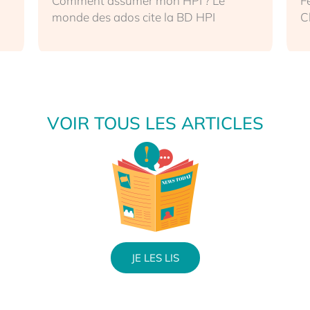
Comment assumer mon HPI ? Le
F
monde des ados cite la BD HPI
C
VOIR TOUS LES ARTICLES
JE LES LIS