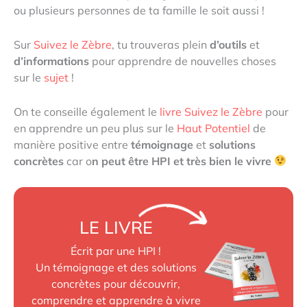
ou plusieurs personnes de ta famille le soit aussi !
Sur
Suivez le Zèbre
, tu trouveras plein
d’outils
et
d’informations
pour apprendre de nouvelles choses
sur le
sujet
!
On te conseille également le
livre Suivez le Zèbre
pour
en apprendre un peu plus sur le
Haut Potentiel
de
manière positive entre
témoignage
et
solutions
concrètes
car o
n peut être HPI et très bien le vivre
LE LIVRE
Écrit par une HPI !
Un témoignage et des solutions
concrètes pour découvrir,
comprendre et apprendre à vivre