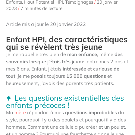
Enfants
,
Haut Potentiel HPI
,
Témoignages
/
20 janvier
2023
/
7 minutes de lecture
Article mis à jour le 20 janvier 2022
des caractéristiques
Enfant HPI,
qui se révèlent très jeune
Je me rappelle très bien de
mon enfance
, même
des
souvenirs lorsque j’étais très jeune
, entre mes 2 ans et
mes 6 ans. Enfant, j’étais
intéressée et curieuse de
tout
, je me posais toujours
15 000 questions
et
heureusement, j’avais des parents très patients.
Les questions existentielles des
enfants précoces !
Ma
mère
répondait à mes
questions improbables
du
style, pourquoi il y a des poulets et pourquoi il y a des
hommes. Comment une cellule a pu créer et un poulet,
et un homme ? Pourquoi une fourchette s’appelle une