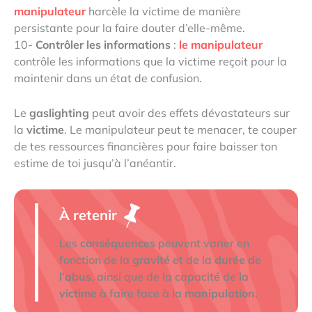
manipulateur
harcèle la victime de manière
persistante pour la faire douter d’elle-même.
10-
Contrôler les informations
:
le manipulateur
contrôle les informations que la victime reçoit pour la
maintenir dans un état de confusion.
Le
gaslighting
peut avoir des effets dévastateurs sur
la
victime
. Le manipulateur peut te menacer, te couper
de tes ressources financières pour faire baisser ton
estime de toi jusqu’à l’anéantir.
À retenir
Les
conséquences
peuvent varier en
fonction de la
gravité
et de la
durée de
l’abus
, ainsi que de la capacité de la
victime
à faire face à la
manipulation
.