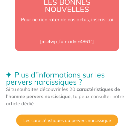
LES BONNES
NOUVELLES
Pour ne rien rater de nos actus, inscris-toi
!
[mc4wp_form id= »4861″]
Plus d’informations sur les
pervers narcissiques ?
Si tu souhaites découvrir les 20
caractéristiques de
l’homme pervers narcissique
, tu peux consulter notre
article dédié.
Les caractéristiques du pervers narcissique