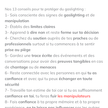
Nos 13 conseils pour te protéger du gaslighting :
1- Sois consciente des signes de
gaslighting
et de
manipulation
2- Établis des
limites claires
3- Apprend à
dire non
et reste
ferme sur ta décision
4- Cherchez du
soutien
auprès de tes
proches
ou de
professionnels
surtout si tu commences à te sentir
prise au piège
5- Gardez une
trace écrite
des événements et des
conversations pour avoir des
preuves tangibles
en cas
de
chantage
ou de
menaces
6- Reste connectée avec les personnes en qui
tu as
confiance
et avec qui tu peux
échanger en toute
sécurité
7- Travaille ton estime de toi car si tu as suffisamment
confiance en toi
, tu feras
fuir
les manipulateurs
8- Fais
confiance
à ta propre mémoire et à ta propre
expérience,
ne te laisse pas influencer
par les autres