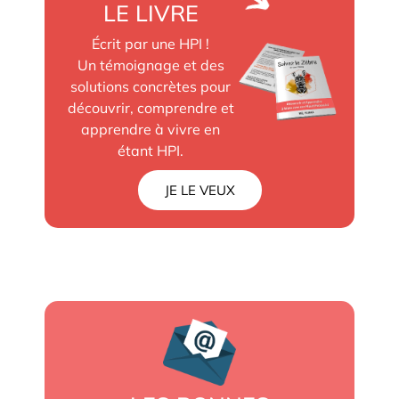
LE LIVRE
Écrit par une HPI !
Un témoignage et des
solutions concrètes pour
découvrir, comprendre et
apprendre à vivre en
étant HPI.
JE LE VEUX