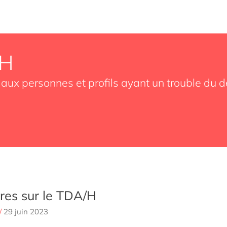
AH
 aux personnes et profils ayant un trouble du dé
vres sur le TDA/H
/
29 juin 2023