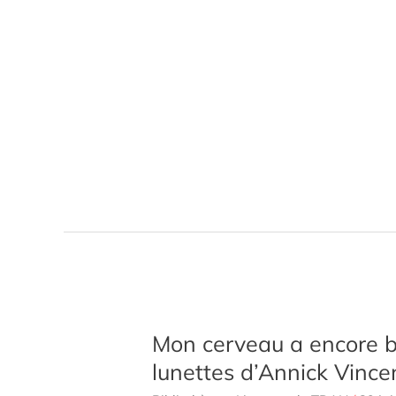
outils
de
Ariane
Hébert
Mon cerveau a encore b
lunettes d’Annick Vince