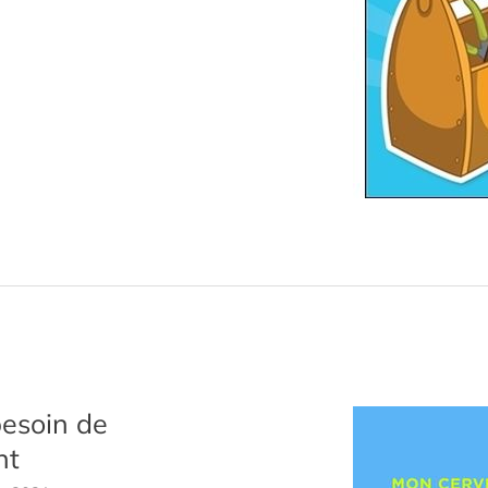
esoin de
nt