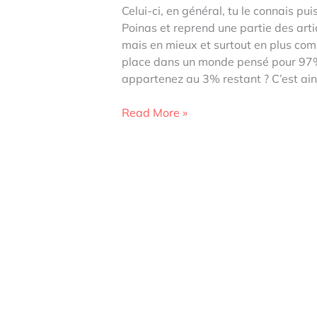
Celui-ci, en général, tu le connais pui
Poinas et reprend une partie des arti
mais en mieux et surtout en plus com
place dans un monde pensé pour 97
appartenez au 3% restant ? C’est ain
Suivez
Read More »
le
Zèbre,
le
livre
Best
Seller
de
Mel
Poinas