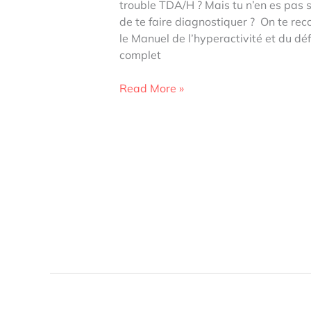
trouble TDA/H ? Mais tu n’en es pas sû
de te faire diagnostiquer ? On te r
le Manuel de l’hyperactivité et du défi
complet
Manuel
Read More »
de
l’hyperactivité
et
du
déficit
de
l’attention
de
Martin
Desseilles,
Nader
Perroud
et