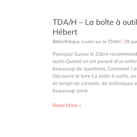
Sébastien
Weibel
TDA/H – La boîte à outi
Hébert
Bibliothèque
,
Livres sur le TDAH
/
29 ju
Pourquoi Suivez le Zèbre recommand
outils Quand on est parent d’un enfa
beaucoup de questions. Comment l’ai
Découvre le livre La boîte à outils, u
et rempli de conseils, de techniques 
beaucoup aimé
TDA/H
Read More »
–
La
boîte
à