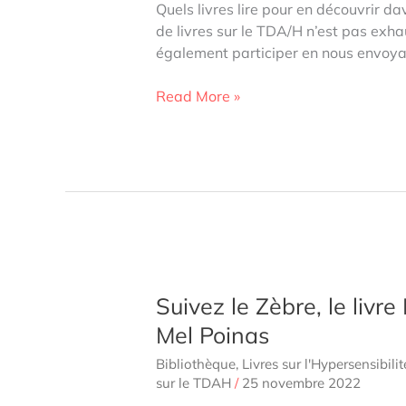
Quels livres lire pour en découvrir da
de livres sur le TDA/H n’est pas exha
également participer en nous envoya
TOP
Read More »
16
des
meilleurs
livres
sur
le
TDA/H
Suivez le Zèbre, le livre
Mel Poinas
Bibliothèque
,
Livres sur l'Hypersensibilit
sur le TDAH
/
25 novembre 2022