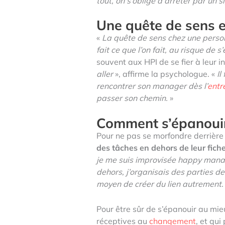
tout, on s’oblige à arrêter par un s
Une quête de sens 
«
La quête de sens chez une person
fait ce que l’on fait, au risque de s
souvent aux HPI de se fier à leur in
aller
», affirme la psychologue. «
Il
rencontrer son manager dès l’
entr
passer son chemin.
»
Comment s’épanouir 
Pour ne pas se morfondre derrière 
des tâches en dehors de leur fich
je me suis improvisée happy mana
dehors, j’organisais des parties de
moyen de créer du lien autrement. 
Pour être sûr de s’épanouir au mi
réceptives au
changement
, et qu