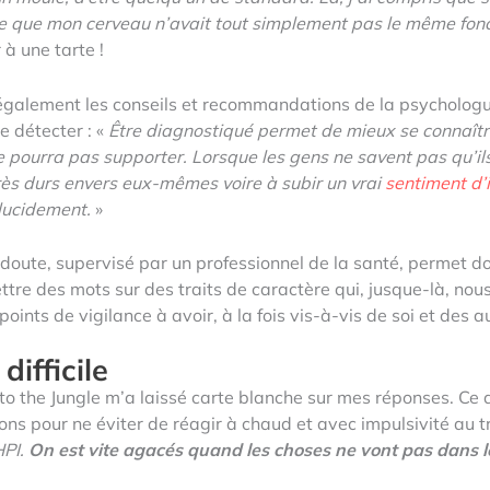
rce que mon cerveau n’avait tout simplement pas le même fo
 à une tarte !
 également les conseils et recommandations de la psychologu
e détecter : «
Être diagnostiqué permet de mieux se connaître,
e pourra pas supporter.
Lorsque les gens ne savent pas qu’ils
 très durs envers eux-mêmes voire à subir un vrai
sentiment d’
 lucidement.
»
e doute, supervisé par un professionnel de la santé, permet
ttre des mots sur des traits de caractère qui, jusque-là, nou
ints de vigilance à avoir, à la fois vis-à-vis de soi et des a
ifficile
to the Jungle m’a laissé carte blanche sur mes réponses. Ce q
ns pour ne éviter de réagir à chaud et avec impulsivité au tr
HPI.
On est vite agacés quand les choses ne vont pas dans l