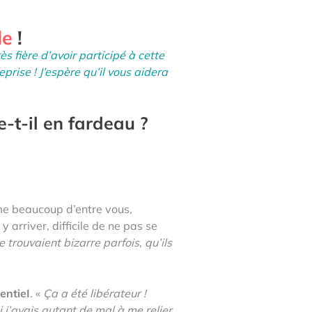
le
!
ès fière d’avoir participé à cette
rise ! J’espère qu’il vous aidera
e-t-il en fardeau ?
 beaucoup d’entre vous,
arriver, difficile de ne pas se
 trouvaient bizarre parfois, qu’ils
entieI
. «
Ça a été libérateur !
i j’avais autant de mal à me relier