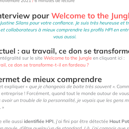
 novembre 2021
/
6 minutes de lecture
interview pour
Welcome to the Jung
stine Silans pour votre confiance. Je suis très heureuse et tr
et collaborateurs à mieux comprendre les profils HPI en entrep
vous aussi.
ctuel : au travail, ce don se transform
ntégralité sur le site
Welcome to the Jungle
en cliquant ici :
vail, ce don se transforme-t-il en fardeau ?
permet de mieux comprendre
et expliquer «
que je changeais de boite très souvent ».
Comme
entreprise ! Forcément, quand tout le monde autour de vous y 
 avoir un trouble de la personnalité, je voyais que les gens me
…
»
e elle aussi
identifiée HPI
, j’ai fini par être détectée
Haut Pot
n moule, d’être quelqu’un de standard. Là, j’ai compris que s