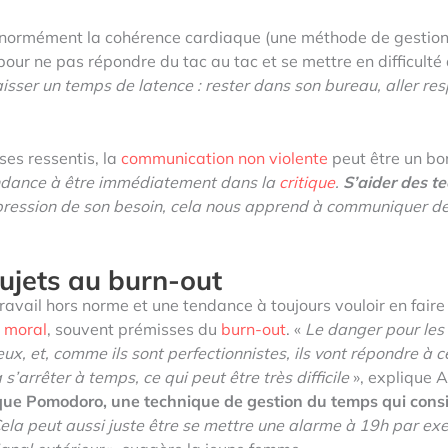
e énormément la cohérence cardiaque (une méthode de gestion d
 pour ne pas répondre du tac au tac et se mettre en difficul
aisser un temps de latence : rester dans son bureau, aller resp
es ressentis, la
communication non violente
peut être un bon
tendance à être immédiatement dans la
critique
.
S’aider des 
pression de son besoin, cela nous apprend à communiquer de 
sujets au burn-out
ravail hors norme et une tendance à toujours vouloir en faire 
 moral
, souvent prémisses du
burn-out
. «
Le danger pour les 
eux, et, comme ils sont perfectionnistes, ils vont répondre à 
s’arrêter à temps, ce qui peut être très difficile
», explique A
ique Pomodoro, une technique de gestion du temps qui consi
ela peut aussi juste être se mettre une alarme à 19h par ex