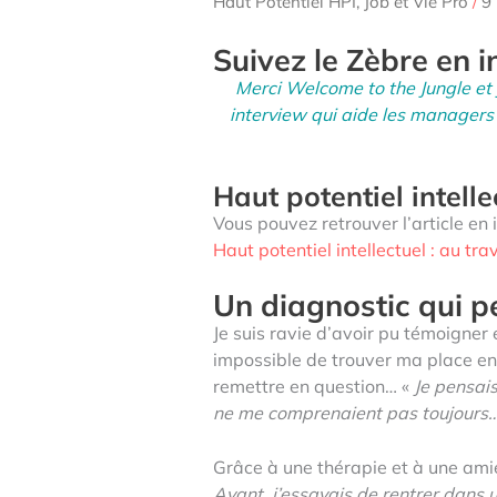
Haut Potentiel HPI
,
Job et Vie Pro
/
9
Suivez le Zèbre en 
Merci Welcome to the Jungle et Ju
interview qui aide les managers 
Haut potentiel intelle
Vous pouvez retrouver l’article en i
Haut potentiel intellectuel : au tra
Un diagnostic qui 
Je suis ravie d’avoir pu témoigner 
impossible de trouver ma place en 
remettre en question… «
Je pensais
ne me comprenaient pas toujours
Grâce à une thérapie et à une ami
Avant, j’essayais de rentrer dans u