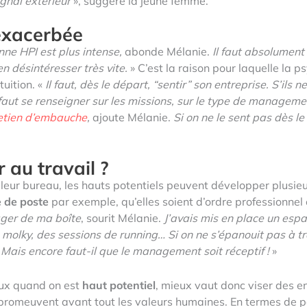
ignal extérieur
», suggère la jeune femme.
exacerbée
ne HPI est plus intense,
abonde Mélanie.
Il faut absolument
’en désintéresser très vite.
» C’est la raison pour laquelle la 
tuition. «
Il faut, dès le départ, “sentir” son entreprise. S’ils 
 faut se renseigner sur les missions, sur le type de managem
etien d’embauche
,
ajoute Mélanie.
Si on ne le sent pas dès le
au travail ?
leur bureau, les hauts potentiels peuvent développer plusie
e de poste
par exemple, qu’elles soient d’ordre professionnel 
ger de ma boîte
, sourit Mélanie.
J’avais mis en place un esp
 molky, des sessions de running… Si on ne s’épanouit pas à tra
Mais encore faut-il que le management soit réceptif !
»
eux quand on est
haut potentiel
, mieux vaut donc viser des en
i promeuvent avant tout les valeurs humaines. En termes de 