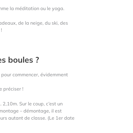
mme la méditation ou le yoga.
deaux, de la neige, du ski, des
!
es boules ?
ien pour commencer, évidemment
e préciser !
… 2,10m. Sur le coup, c’est un
montage – démontage, il est
ours autant de classe. (Le 1er date