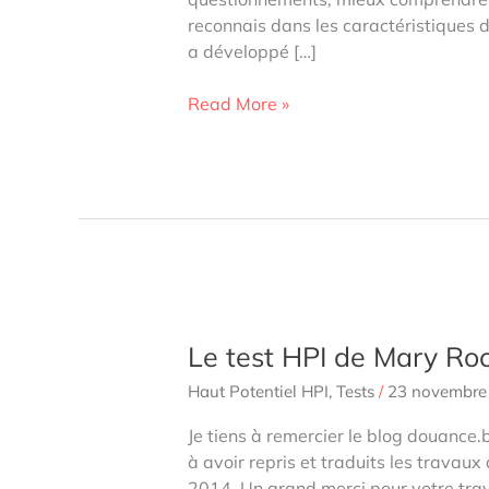
reconnais dans les caractéristiques d
a développé […]
Nos
Read More »
Tests
de
personnalité
en
ligne,
sans
inscription
Le test HPI de Mary R
Haut Potentiel HPI
,
Tests
/
23 novembre
Je tiens à remercier le blog douance.
à avoir repris et traduits les trava
2014. Un grand merci pour votre trava