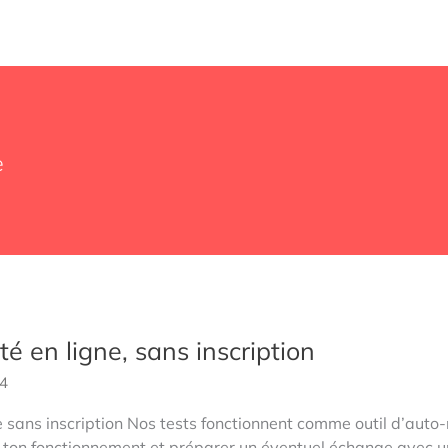
e
é en ligne, sans inscription
24
e sans inscription Nos tests fonctionnent comme outil d’auto-
on fonctionnement et préparer un éventuel échange avec un p