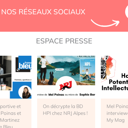
 NOS RÉSEAUX SOCIAUX
ESPACE PRESSE
ortive et
On décrypte la BD
Mel Poina
 Poinas et
HPI chez NRJ Alpes !
interview
 Martinez
My Mag
e Bleu