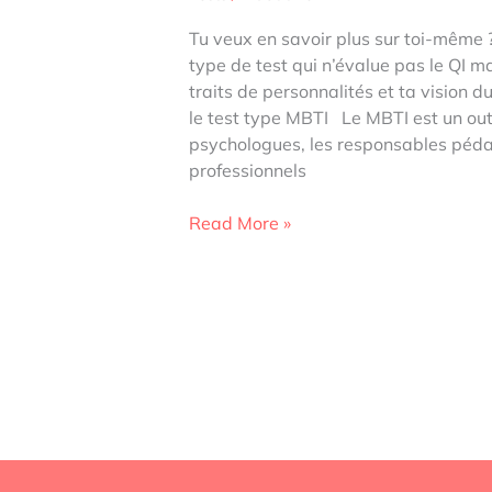
Tu veux en savoir plus sur toi-même 
type de test qui n’évalue pas le QI mai
traits de personnalités et ta vision 
le test type MBTI Le MBTI est un outil
psychologues, les responsables péda
professionnels
Le
Read More »
test
des
16
personnalités
pour
découvrir
son
profil
MBTI