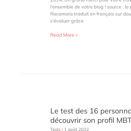
l’ensemble de votre blog ! source : le
Rocamora traduit en français sur do
s’évaluer grâce
Le
Read More »
test
HPI
de
Mary
Rocamora
Le test des 16 personna
découvrir son profil MBT
Tests
/
1 août 2022