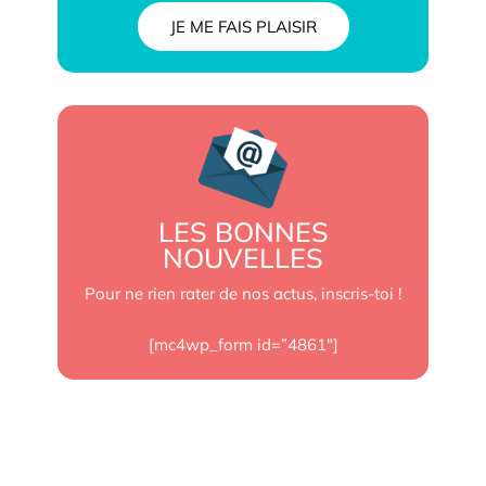
JE ME FAIS PLAISIR
LES BONNES
NOUVELLES
Pour ne rien rater de nos actus, inscris-toi !
[mc4wp_form id=”4861″]