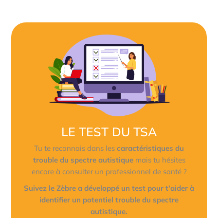
Sur la piste de l’Autisme
Ressources et Outils
Tester mon niveau d’anxiété
Amour et Couple
Sur la piste d’une personnalité borderline
Témoignages
Relations Toxiques
Pause Culture
LE TEST DU TSA
Tu te reconnais dans les
caractéristiques du
trouble du spectre autistique
mais tu hésites
encore à consulter un professionnel de santé ?
Suivez le Zèbre a développé un test pour t'aider à
identifier un potentiel trouble du spectre
autistique.